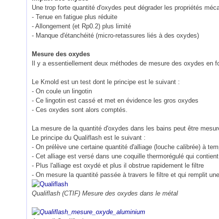
Une trop forte quantité d'oxydes peut dégrader les propriétés méc
- Tenue en fatigue plus réduite
- Allongement (et Rp0.2) plus limité
- Manque d'étanchéité (micro-retassures liés à des oxydes)
Mesure des oxydes
Il y a essentiellement deux méthodes de mesure des oxydes en fo
Le Kmold est un test dont le principe est le suivant :
- On coule un lingotin
- Ce lingotin est cassé et met en évidence les gros oxydes
- Ces oxydes sont alors comptés.
La mesure de la quantité d'oxydes dans les bains peut être mesu
Le principe du Qualiflash est le suivant :
- On prélève une certaine quantité d'alliage (louche calibrée) à t
- Cet alliage est versé dans une coquille thermorégulé qui contient
- Plus l'alliage est oxydé et plus il obstrue rapidement le filtre
- On mesure la quantité passée à travers le filtre et qui remplit une
Qualiflash (CTIF) Mesure des oxydes dans le métal