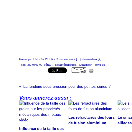
Posté par HPDC à 20:36 -
Commentaires [
…
]
- Permalien [
#
]
Tags:
aluminium
,
défaut
,
caractéristiques
,
Qualiflash
,
oxydes
La fonderie sous pression pour des petites séries ?
Vous aimerez aussi :
Les réfractaires des fours
Le sili
de fusion aluminium
alliages
Influence de la taille des