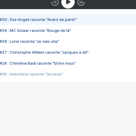
#30 : Eve Angeli raconte "Avant de partir"
#29 : MC Solaar raconte "Bouge de là"
28 : Lorie raconte "Je vais vite"
#27 : Christophe Willem raconte "Jacques a dit"
#26 : Chimène Badi raconte "Entre nous"
#25 : Indochine raconte "3e sexe"
#24 : Zaho raconte "C'est chelou"
#23 : Patrick Bruel raconte "Au café des délices"
#22 : Kyo raconte "Le chemin"
#21 : Nolwenn Leroy raconte "Cassé"
#20 : Patrick Hernandez raconte "Born to be alive"