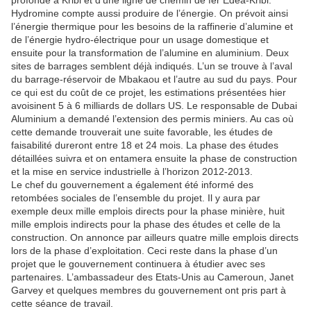
profonde à Kribi et d’une ligne de chemin de fer Edéa-Kribi.
Hydromine compte aussi produire de l’énergie. On prévoit ainsi
l’énergie thermique pour les besoins de la raffinerie d’alumine et
de l’énergie hydro-électrique pour un usage domestique et
ensuite pour la transformation de l’alumine en aluminium. Deux
sites de barrages semblent déjà indiqués. L’un se trouve à l’aval
du barrage-réservoir de Mbakaou et l’autre au sud du pays. Pour
ce qui est du coût de ce projet, les estimations présentées hier
avoisinent 5 à 6 milliards de dollars US. Le responsable de Dubai
Aluminium a demandé l’extension des permis miniers. Au cas où
cette demande trouverait une suite favorable, les études de
faisabilité dureront entre 18 et 24 mois. La phase des études
détaillées suivra et on entamera ensuite la phase de construction
et la mise en service industrielle à l’horizon 2012-2013.
Le chef du gouvernement a également été informé des
retombées sociales de l’ensemble du projet. Il y aura par
exemple deux mille emplois directs pour la phase minière, huit
mille emplois indirects pour la phase des études et celle de la
construction. On annonce par ailleurs quatre mille emplois directs
lors de la phase d’exploitation. Ceci reste dans la phase d’un
projet que le gouvernement continuera à étudier avec ses
partenaires. L’ambassadeur des Etats-Unis au Cameroun, Janet
Garvey et quelques membres du gouvernement ont pris part à
cette séance de travail.